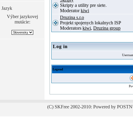
Skripty a utility pre siete.
Jazyk
Moderator
kiwi
Výber jazykovej
Druzina s.r.o
mutácie:
Projekt spojenych lokalnych ISP
Moderators
kiwi
,
Druzina group
Log in
Userna
Legend
Po
(C) SKFree 2002-2010: Powered by POSTN