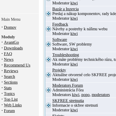
Moderator
kiwi
Bazár a Inzercia
Predaj a nákup komponentov, rady kde
Moderator
kiwi
Main Menu
Feedback
·
Domov
Návrhy a postrehy k nášmu webu
Moderator
kiwi
Moduly
Software
·
AvantGo
Software, SW problemy
·
Downloads
Moderator
kiwi
·
FAQ
Troubleshooting
·
News
Ak máte problémy technického rázu, 
Moderator
kiwi
·
Recommend Us
·
Projekty
Reviews
Aktuálne otvorené celo SKFREE proje
·
Search
Moderator
kiwi
·
Sections
Moderators Forum
·
Stats
Administrácia Fóra
·
Topics
Moderators
kiwi
,
popo
,
moderators
·
Top List
SKFREE stretnutia
·
Web Links
Informacie o skfree stretnuti
·
Moderator
kiwi
Forum
Skripty