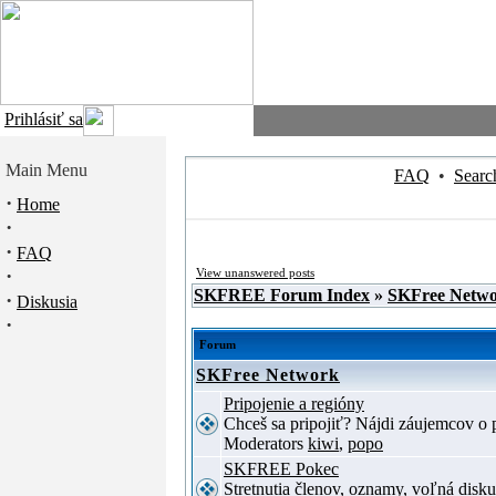
Prihlásiť sa
Main Menu
FAQ
•
Searc
·
Home
·
·
FAQ
·
View unanswered posts
SKFREE Forum Index
»
SKFree Netw
·
Diskusia
·
Forum
SKFree Network
Pripojenie a regióny
Chceš sa pripojiť? Nájdi záujemcov o p
Moderators
kiwi
,
popo
SKFREE Pokec
Stretnutia členov, oznamy, voľná disku