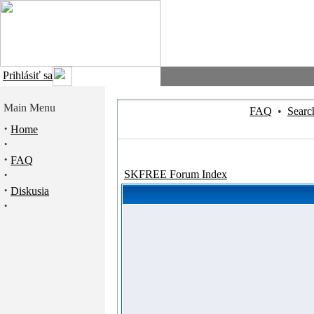
Prihlásiť sa
Main Menu
FAQ
•
Searc
·
Home
·
·
FAQ
·
SKFREE Forum Index
·
Diskusia
·