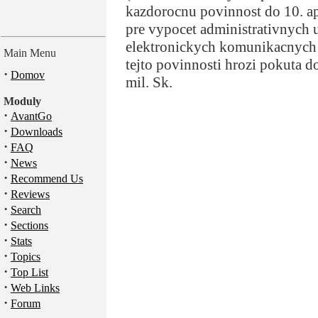
kazdorocnu povinnost do 10. ap
pre vypocet administrativnych 
elektronickych komunikacnych s
Main Menu
tejto povinnosti hrozi pokuta d
·
Domov
mil. Sk.
Moduly
·
AvantGo
·
Downloads
·
FAQ
·
News
·
Recommend Us
·
Reviews
·
Search
·
Sections
·
Stats
·
Topics
·
Top List
·
Web Links
·
Forum