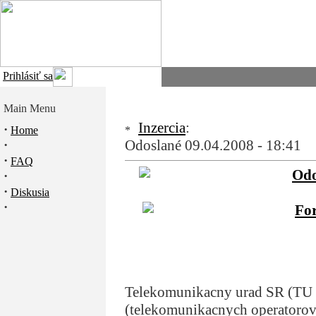
Prihlásiť sa
Main Menu
Inzercia
:
·
Home
Odoslané 09.04.2008 - 18:41
·
·
FAQ
·
·
Diskusia
·
Telekomunikacny urad SR (TU 
(telekomunikacnych operatorov)