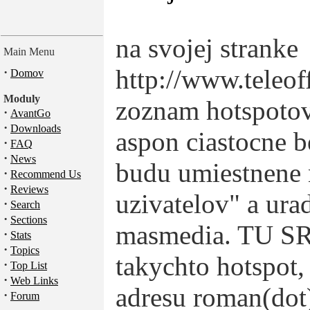
na svojej stranke
Main Menu
http://www.teleof
·
Domov
Moduly
zoznam hotspotov,
·
AvantGo
·
Downloads
aspon ciastocne b
·
FAQ
·
News
budu umiestnene 
·
Recommend Us
·
Reviews
uzivatelov" a ur
·
Search
·
Sections
masmedia. TU SR 
·
Stats
·
Topics
takychto hotspot,
·
Top List
·
Web Links
adresu roman(dot)
·
Forum