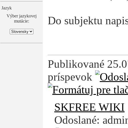
Jazyk
Výber jazykovej
Do subjektu napis
mutácie:
Publikované 25.07
príspevok
SKFREE WIKI
Odoslané: admin