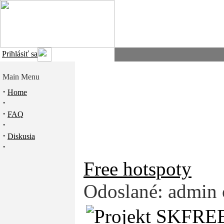
Prihlásiť sa
Main Menu
·
Home
·
·
FAQ
·
·
Diskusia
·
Free hotspoty
Odoslané: admin 