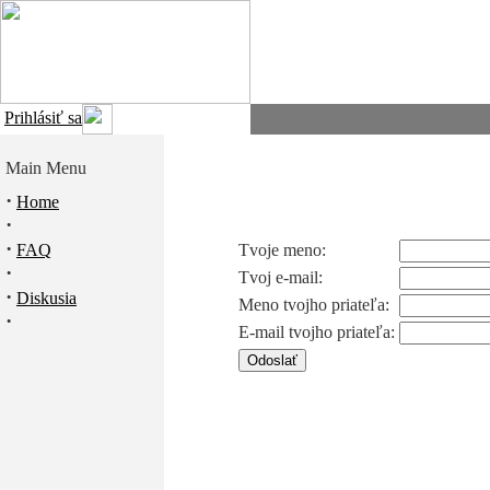
Prihlásiť sa
Main Menu
·
Home
·
·
FAQ
Tvoje meno:
·
Tvoj e-mail:
·
Diskusia
Meno tvojho priateľa:
·
E-mail tvojho priateľa: