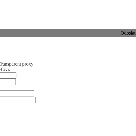
Odosla
Transparent proxy
eľovi: