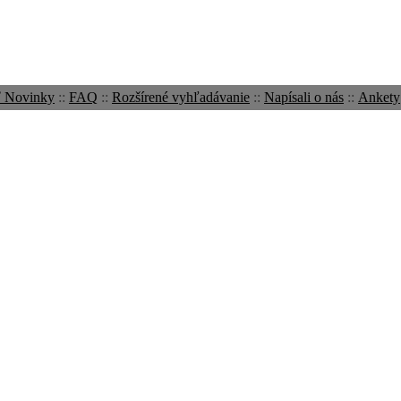
ť Novinky
::
FAQ
::
Rozšírené vyhľadávanie
::
Napísali o nás
::
Ankety