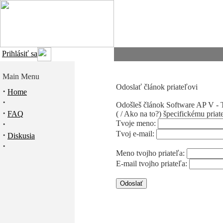
Prihlásiť sa
Main Menu
Odoslať článok priateľovi
·
Home
·
Odošleš článok
Software AP V - 
·
FAQ
( / Ako na to?)
špecifickému priat
·
Tvoje meno:
Tvoj e-mail:
·
Diskusia
·
Meno tvojho priateľa:
E-mail tvojho priateľa: