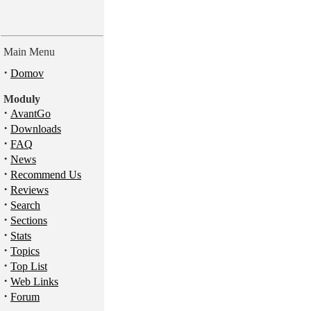
Main Menu
·
Domov
Moduly
·
AvantGo
·
Downloads
·
FAQ
·
News
·
Recommend Us
·
Reviews
·
Search
·
Sections
·
Stats
·
Topics
·
Top List
·
Web Links
·
Forum